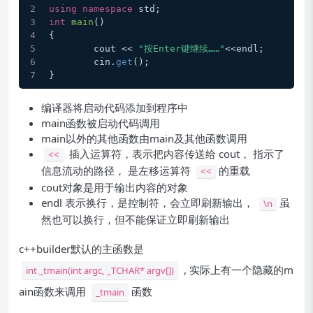
using
namespace
 std;
int
main
()
{
	cout << 
"按Enter键继续……"
<<endl;
	cin.
get
();
}
编译器将启动代码添加到程序中
main函数被启动代码调用
main以外的其他函数由main及其他函数调用
插入运算符，表示把内容传送给 cout， 指示了
<<
信息流动的路径， 是左移运算符
的重载
<<
cout对象是用于输出内容的对象
endl 表示换行，是控制符，会立即刷新输出，
虽
\n
然也可以换行，但不能保证立即刷新输出
c++builder默认的主函数是
, 实际上有一个隐藏的m
int _tmain(int argc, _TCHAR* argv[])
ain函数来调用
函数
_tmain