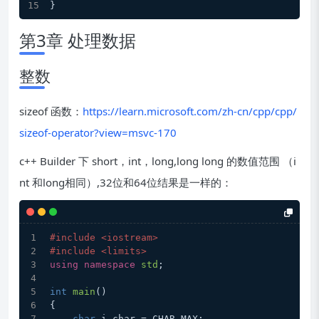
}
第3章 处理数据
整数
sizeof 函数：
https://learn.microsoft.com/zh-cn/cpp/cpp/
sizeof-operator?view=msvc-170
c++ Builder 下 short，int，long,long long 的数值范围 （i
nt 和long相同）,32位和64位结果是一样的：
#include <iostream>
#include <limits>
using
namespace
std
;
int
main
(
)
{
char
 i_char = CHAR_MAX;