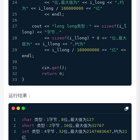
         << 
"位,最大值为"
 << i_long << 
",约
为"
 << i_long / 
100000000
 << 
"亿"
         << endl;
    cout << 
"long long类型："
 << 
sizeof
(i_l
long) << 
"字节，"
         << 
sizeof
(i_llong) * 
8
 << 
"位,最大
值为"
 << i_llong << 
",约为"
         << i_llong / 
100000000
 << 
"亿"
 << 
endl;
	cin.
get
();
return
0
;
}
运行结果：
char
 类型：
1
字节，
8
位,最大值为
127
short
 类型：
2
字节，
16
位,最大值为
32767
int
 类型：
4
字节，
32
位,最大值为
2147483647
,约为
21
亿