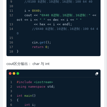
//0100 8进制，10进制，16进制：100 64 40
    i = 
0X40
;
    cout << 
"0X40 8进制，10进制，16进制："
 << 
oct << i << 
" "
 << dec << i << 
" "
         << hex << i << endl;
//0X40 8进制，10进制，16进制：100 64 4
0
	cin.
get
();
return
0
;
}
cout区分输出： char 与 int
#
include
<iostream>
using
namespace
 std;
int
main
()
{
int
 i;