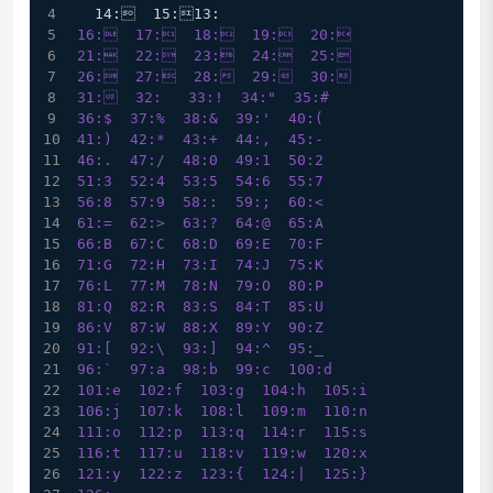
  14:  15:13:
16:  17:  18:  19:  20:
21:  22:  23:  24:  25:
26:  27:  28:  29:  30:
31:  32:   33:!  34:"  35:#
36:$  37:%  38:&  39:'  40:(
41:)  42:*  43:+  44:,  45:-
46:.  47:/  48:0  49:1  50:2
51:3  52:4  53:5  54:6  55:7
56:8  57:9  58::  59:;  60:<
61:=  62:>  63:?  64:@  65:A
66:B  67:C  68:D  69:E  70:F
71:G  72:H  73:I  74:J  75:K
76:L  77:M  78:N  79:O  80:P
81:Q  82:R  83:S  84:T  85:U
86:V  87:W  88:X  89:Y  90:Z
91:[  92:\  93:]  94:^  95:_
96:`  97:a  98:b  99:c  100:d
101:e  102:f  103:g  104:h  105:i
106:j  107:k  108:l  109:m  110:n
111:o  112:p  113:q  114:r  115:s
116:t  117:u  118:v  119:w  120:x
121:y  122:z  123:{  124:|  125:}