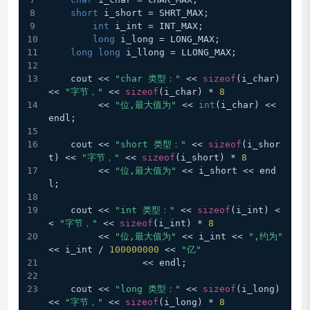
short
 i_short = SHRT_MAX;
int
 i_int = INT_MAX;
long
 i_long = LONG_MAX;
long
long
 i_llong = LLONG_MAX;
    cout << 
"char 类型："
 << 
sizeof
(i_char) 
<< 
"字节，"
 << 
sizeof
(i_char) * 
8
         << 
"位,最大值为"
 << 
int
(i_char) << 
endl;
    cout << 
"short 类型："
 << 
sizeof
(i_shor
t) << 
"字节，"
 << 
sizeof
(i_short) * 
8
         << 
"位,最大值为"
 << i_short << end
l;
    cout << 
"int 类型："
 << 
sizeof
(i_int) <
< 
"字节，"
 << 
sizeof
(i_int) * 
8
         << 
"位,最大值为"
 << i_int << 
",约为"
<< i_int / 
100000000
 << 
"亿"
		 << endl;
    cout << 
"long 类型："
 << 
sizeof
(i_long) 
<< 
"字节，"
 << 
sizeof
(i_long) * 
8