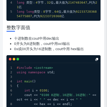
long
 类型：
4
字节，
32
位,最大值为
2147483647
,约为
2
1
亿
long
long
类型：
8
字节，
64
位,最大值为
92233720368
54775807
,约为
92233720368
亿
整数字面值
十进制数在cout中用dec输出
0开头为8进制数，cout中用oct输出
0x或0X开头为16进制数，cout中用 hex输出
#
include
<iostream>
using
namespace
 std;
int
main
()
{
int
 i = 
0100
;
    cout << 
"0100 8进制，10进制，16进制："
 << 
oct << i << 
" "
 << dec << i << 
" "
         << hex << i << endl;