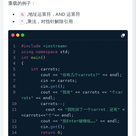
重载的例子：
,地址运算符，AND 运算符
&
,乘法，对指针解除引用
*
#
include
<iostream>
using
namespace
 std;
int
main
()
{
int
 carrots;
	cout << 
"你有几个carrots?"
 << endl;
	cin >> carrots;
	cin.
get
();
	cout << 
"我有"
 << carrots << 
"个car
rots"
 << endl;
	carrots--;
	  cout << 
"我吃掉了一个carrot，还有"
 <
<carrots<<
"个"
<< endl;
	cout << 
"按Enter键继续……"
 << endl;
	cin.
get
();
return
0
;