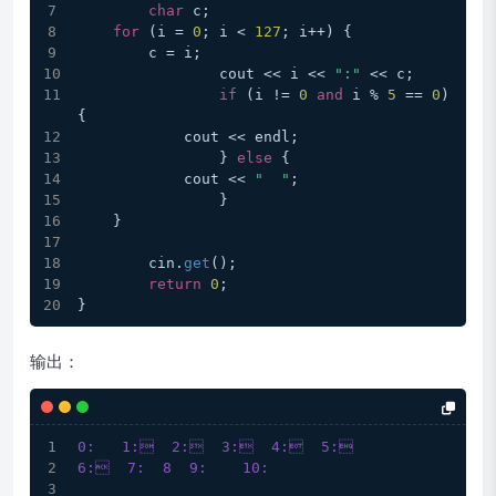
char
 c;
for
 (i = 
0
; i < 
127
; i++) {
        c = i;
		cout << i << 
":"
 << c;
if
 (i != 
0
and
 i % 
5
 == 
0
) 
{
            cout << endl;
		} 
else
 {
            cout << 
"  "
;
		}
    }
	cin.
get
();
return
0
;
}
输出：
0:   1:  2:  3:  4:  5:
6:  7:  8  9:    10: