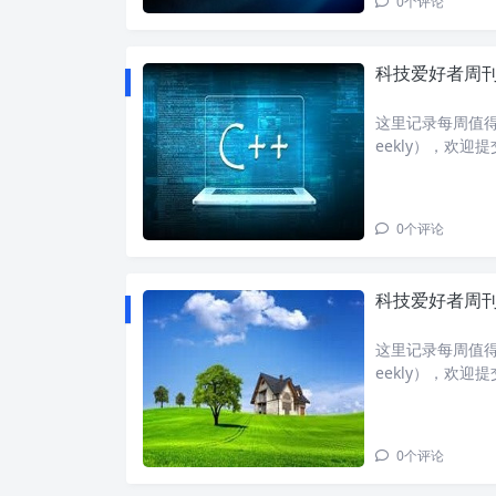
0
个评论
科技爱好者周刊：
这里记录每周值得分
eekly），欢
班牙，2014年
我
0
个评论
科技爱好者周刊：
这里记录每周值得分
eekly），欢
我一直觉得，找
东西，
0
个评论