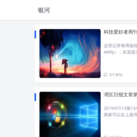
银河
科技爱好者周刊：
这里记录每周值得分
eekly），欢
2019刊首语有
0
个评论
湾区日报文章第
2019/07/13第1
商家可以在上面开
家的品牌；Sho