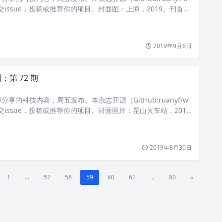
提交issue，投稿或推荐你的项目。封面图：上海，2019。刊首语
跑步机，练了一阵子，就渐渐不用了，放在角落积灰。我家就是
2019年9月6日
第 72 期
享的科技内容，周五发布。本杂志开源（GitHub:ruanyf/w
提交issue，投稿或推荐你的项目。封面照片：昆山火车站，2018
国一家图书馆整理仓库时，发现一本旧书里面夹了一张珍贵的古
2019年8月30日
1
...
57
58
59
60
61
...
80
»
Theme by
Puock