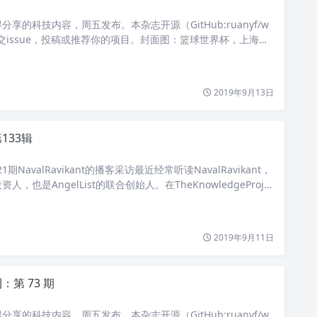
享的科技内容，周五发布。本杂志开源（GitHub:ruanyf/w
迎提交issue，投稿或推荐你的项目。封面图：篮球世界杯，上海东
19刊首语大家有没有感觉，互联网上免费的东西越来越少了。打
2019年9月13日
133辑
1321期NavalRavikant的播客采访最近经常听读NavalRavikant，
，也是AngelList的联合创始人。在TheKnowledgeProje
，他讲了自己的生活/工
2019年9月11日
第 73 期
享的科技内容，周五发布。本杂志开源（GitHub:ruanyf/w