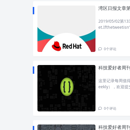
湾区日报文章第
2019/05/02第133
et.Ifthetweetisn
0
个评论
科技爱好者周刊：
这里记录每周值得分
eekly），欢迎
刊首语全世界都
觉
0
个评论
科技爱好者周刊：