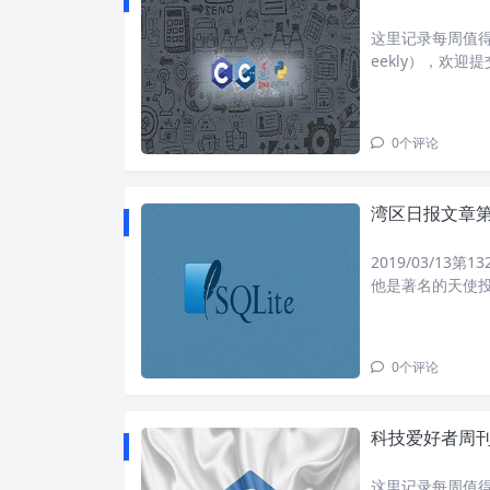
这里记录每周值得分
eekly），欢
方体育中心，20
开
0
个评论
湾区日报文章第
2019/03/13第
他是著名的天使投资人
ct的一期播客中
0
个评论
科技爱好者周刊：
这里记录每周值得分