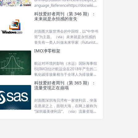
anguage_Referencehttps://docwiki.e
mbarcadero.com/RADStu
科技爱好者周刊（第 346 期）：
未来就是永恒感的丧失
封面图大阪世博会的中国馆，以“中华书
简”为主题。（via）未来就是永恒感的
丧失有一类人叫做未来学家（Futurist
s），专门研究未来。这类人通常很快
IMO净零框架
被忘记，因为他们的预测基本不准。就
算偶尔说对了，后人也会觉得稀松平
航运对环境的影响（水运）国际海事组
常。历史上最著名的未来学
织(IMO)估计航运业在2018年产生的二
氧化碳排放量相当于全球人为排放量的
2.89%。在缺乏进一步强力干预的情况
科技爱好者周刊（第 365 期）：
下，到2050年，国际航运排放量可能达
流量变现正在崩塌
到2008年水平的130%。这种排放趋势
与《巴黎协定》
封面图深圳海贝湾有一家便利店，坐落
在悬崖之上，面朝大海，在网上被称为
“深圳最美便利店”。（via）流量变现正
在崩塌上周，Cloudflare创始人兼CEO
马修·普林斯（MatthewPrince）接受了
访谈。他说了一个全新的观点，互联网
“流