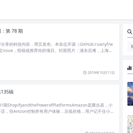
第 78 期
享的科技内容，周五发布。本杂志开源（GitHub:ruanyf/w
迎提交issue，投稿或推荐你的项目。封面照片：浦东后滩，上海，
一句有名的话：“只要站在风口，猪也能飞起来”。事业起飞的简单
2019年10月11日
135辑
341期ShopifyandthePowerofPlatformsAmazon是聚合器，小
店，但Amzon控制所有用户体验，压低价格，用户记不住小商
pify是平台，帮小商家开店赚钱，让