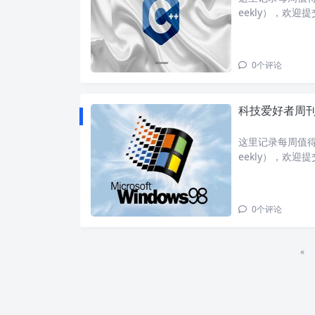
eekly），欢迎
很多人家里买了
这
0
个评论
科技爱好者周刊：
这里记录每周值得分
eekly），欢迎
刊首语最近，美
代
0
个评论
«