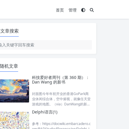
首页
管理
文章搜索
随机文章
科技爱好者周刊（第 360 期）：
Dan Wang 的新书
封面图今年年初开业的香港GoPark商
业休闲综合体，空中俯视，就像任天堂
游戏的地图。（via）DanWang的新书
DanWang（我不知道他的中文名），7
Delphi语言(1)
岁随家人移民北美，现在是知名的经济
分析师，在斯坦福大学胡佛研究所任研
参考：https://docwiki.embarcadero.c
究员。他对中国问题
om/RADStudio/Florence/en/Delphi_L