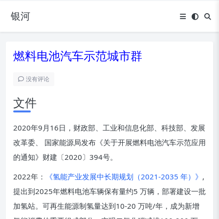
银河
燃料电池汽车示范城市群
没有评论
文件
2020年9月16日，财政部、工业和信息化部、科技部、发展
改革委、 国家能源局发布《关于开展燃料电池汽车示范应用
的通知》财建〔2020〕394号。
2022年：
《氢能产业发展中长期规划（2021-2035 年）》
,
提出到2025年燃料电池车辆保有量约5 万辆，部署建设一批
加氢站。可再生能源制氢量达到10-20 万吨/年，成为新增