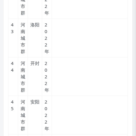
市
2
群
年
4
河
洛阳
2
3
南
0
城
2
市
2
群
年
4
河
开封
2
4
南
0
城
2
市
2
群
年
4
河
安阳
2
5
南
0
城
2
市
2
群
年