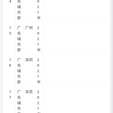
4
东
0
城
2
市
1
群
年
1
广
广州
2
5
东
0
城
2
市
1
群
年
1
广
深圳
2
6
东
0
城
2
市
1
群
年
1
广
东莞
2
7
东
0
城
2
市
1