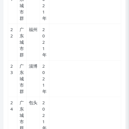
城
2
市
1
群
年
2
广
福州
2
2
东
0
城
2
市
1
群
年
2
广
淄博
2
3
东
0
城
2
市
1
群
年
2
广
包头
2
4
东
0
城
2
市
1
群
年