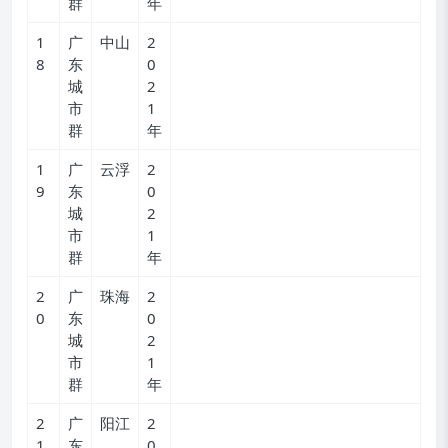
群
年
1
广
中山
2
8
东
0
城
2
市
1
群
年
1
广
云浮
2
9
东
0
城
2
市
1
群
年
2
广
珠海
2
0
东
0
城
2
市
1
群
年
2
广
阳江
2
1
东
0