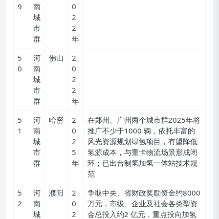
9
南
0
城
2
市
2
群
年
5
河
佛山
2
0
南
0
城
2
市
2
群
年
5
河
哈密
2
在郑州、广州两个城市群2025年将
1
南
0
推广不少于1000 辆，依托丰富的
城
2
风光资源规划绿氢项目，有望降低
市
5
氢源成本，与重卡物流场景形成闭
群
年
环；已出台制氢加氢一体站技术规
范
5
河
濮阳
2
争取中央、省财政奖励资金约8000
2
南
0
万元，市级、企业及社会各类型资
城
2
金总投入约2 亿元，重点投向加氢