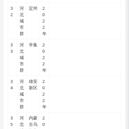
3
河
定州
2
2
北
0
城
2
市
2
群
年
3
河
辛集
2
3
北
0
城
2
市
2
群
年
3
河
雄安
2
4
北
新区
0
城
2
市
2
群
年
3
河
内蒙
2
5
北
古乌
0