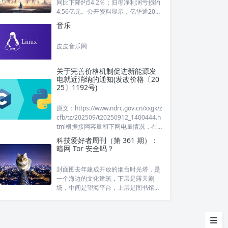
同比下降约54.2％；归母净利润亏损约
4.56亿元。公开资料显示，亿华通2024
年应收账款坏账损失为1.94亿元，同比
音乐
增加122.6％，且两年以上的应收账款
由2023年的约5.79亿元上升至约10.
皮皮音乐网
关于完善价格机制促进新能源发
电就近消纳的通知(发改价格〔20
25〕1192号)
原文：https://www.ndrc.gov.cn/xxgk/z
cfb/tz/202509/t20250912_1400444.h
tml根据接网容量和下网电量情况，在
一定程度上减免绿电直连项目的输配电
科技爱好者周刊（第 361 期）：
费和系统运行费用。国家发展改革委国
暗网 Tor 安全吗？
家能
封面图去年建成开放的烟台时光塔，是
一个海边的文化建筑，下层是露天剧
场，中间是望海平台，上层是图书馆、
20231218 青达环保：公司全负
展览厅、咖啡馆。（via）暗网Tor安全
荷脱硝系统、清洁能源消纳系统适用
吗？1、大家知道Tor浏览器吧？它是访
于火电灵活性改造
问暗网（darkweb）的主要工具。所谓
暗网，就是普通浏览器打