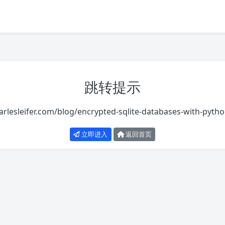
跳转提示
harlesleifer.com/blog/encrypted-sqlite-databases-with-pyth
立即进入
返回首页