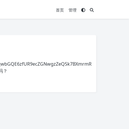
首页
管理
CkFrqwbGQE6zfUR9ecZGNwgzZeQSk7BXmrmR
吗？