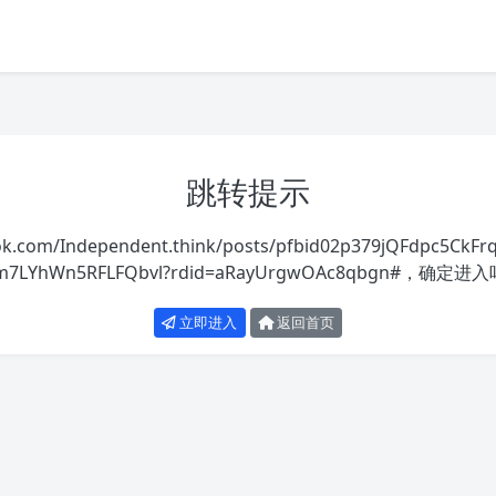
跳转提示
ook.com/Independent.think/posts/pfbid02p379jQFdpc5
m7LYhWn5RFLFQbvl?rdid=aRayUrgwOAc8qbgn#
，确定进入
立即进入
返回首页