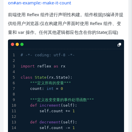
on#an-example:-make-it-count
前端使用 Reflex 组件进行声明性构建。组件根据JS编译并提
供给用户浏览器:仅在构建用户界面时使用 Reflex 组件、变
量和 var 操作。任何其他逻辑都应包含在你的State(后端)
# -*- coding: utf-8 -*-
import
 reflex 
as
 rx
class
State
(rx.State):
"""定义所有的变量"""
    count: 
int
 = 
0
"""定义改变变量的事件处理函数"""
def
increment
(
self
):
        self.count += 
1
def
decrement
(
self
):
        self.count -= 
1