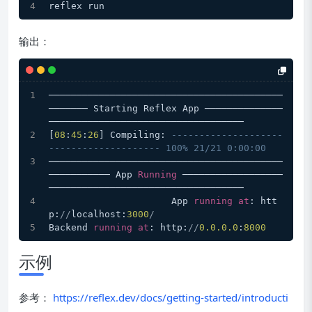
reflex run
输出：
──────────────────────────────────────────
─────── Starting Reflex App ──────────────
───────────────────────────────────
[
08
:
45
:
26
] Compiling: 
--------------------
-------------------- 100% 21/21 0:00:00
──────────────────────────────────────────
─────────── App 
Running
 ──────────────────
───────────────────────────────────
                      App 
running
at
: htt
p:
/
/
localhost:
3000
/
Backend 
running
at
: http:
/
/
0.0
.0
.0
:
8000
示例
参考：
https://reflex.dev/docs/getting-started/introducti