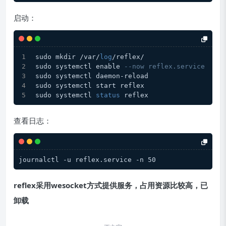
启动：
sudo mkdir /var/
log
/reflex/
sudo systemctl enable 
--now reflex.service
sudo systemctl daemon-reload
sudo systemctl start reflex
sudo systemctl 
status
 reflex
查看日志：
reflex采用wesocket方式提供服务，占用资源比较高，已
卸载