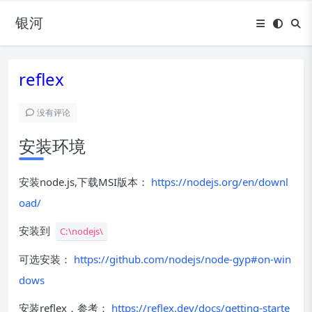
银河
reflex
没有评论
安装环境
安装node.js,下载MSI版本：
https://nodejs.org/en/downl
oad/
安装到
C:\nodejs\
可选安装：
https://github.com/nodejs/node-gyp#on-win
dows
安装reflex，参考：
https://reflex.dev/docs/getting-starte