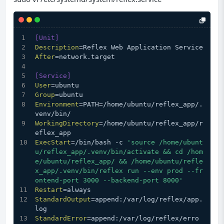
[Unit]
Description
=Reflex Web Application Service
After
=network.target
[Service]
User
=ubuntu
Group
=ubuntu
Environment
=PATH=/home/ubuntu/reflex_app/.
venv/bin/
WorkingDirectory
=/home/ubuntu/reflex_app/r
eflex_app
ExecStart
=/bin/bash -c 
'source /home/ubunt
u/reflex_app/.venv/bin/activate && cd /hom
e/ubuntu/reflex_app/ && /home/ubuntu/refle
x_app/.venv/bin/reflex run --env prod --fr
ontend-port 3000 --backend-port 8000'
Restart
=always
StandardOutput
=append:/var/log/reflex/app.
log
StandardError
=append:/var/log/reflex/erro