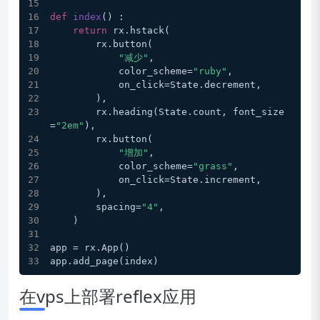
def
index
() :
return
 rx.hstack(
        rx.button(
"减少"
,
            color_scheme=
"ruby"
,
            on_click=State.decrement,
        ),
        rx.heading(State.count, font_size
=
"2em"
),
        rx.button(
"增加"
,
            color_scheme=
"grass"
,
            on_click=State.increment,
        ),
        spacing=
"4"
,
    )
app = rx.App()
app.add_page(index)
在vps上部署reflex应用