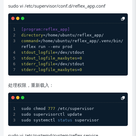
sudo vi /etc/supervisor/conf.d/reflex_app.conf
[program:reflex_app]
directory
=/home/ubuntu/reflex_app/
command
=/home/ubuntu/reflex_app/.venv/bin/
reflex run --env prod
stdout_logfile
=/dev/stdout
stdout_logfile_maxbytes
=
0
stderr_logfile
=/dev/stdout
stderr_logfile_maxbytes
=
0
处理权限，重新载入：
sudo chmod 
777
 /etc/supervisor
sudo supervisorctl update
sudo systemctl 
status
 supervisor
sudo vi /etc/systemd/system/reflex.service