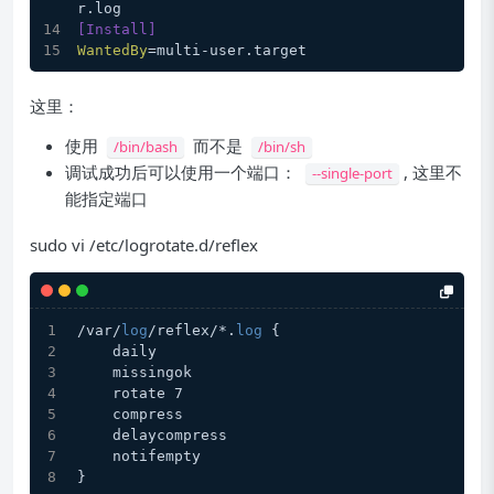
r.log
[Install]
WantedBy
=multi-user.target
这里：
使用
而不是
/bin/bash
/bin/sh
调试成功后可以使用一个端口：
, 这里不
--single-port
能指定端口
sudo vi /etc/logrotate.d/reflex
/var/
log
/reflex/*.
log
 {
    daily
    missingok
    rotate 7
    compress
    delaycompress
    notifempty
}