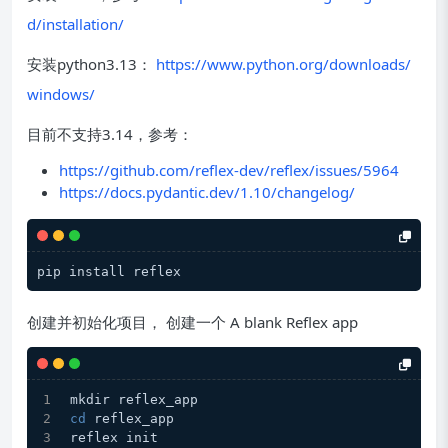
d/installation/
安装python3.13：
https://www.python.org/downloads/
windows/
目前不支持3.14，参考：
https://github.com/reflex-dev/reflex/issues/5964
https://docs.pydantic.dev/1.10/changelog/
创建并初始化项目， 创建一个 A blank Reflex app
mkdir reflex_app
cd
 reflex_app
reflex init