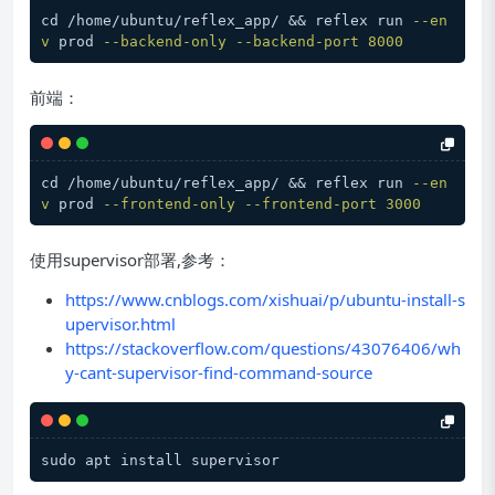
cd /home/ubuntu/reflex_app/ && reflex run 
--en
v
 prod 
--backend-only
--backend-port
8000
前端：
cd /home/ubuntu/reflex_app/ && reflex run 
--en
v
 prod 
--frontend-only
--frontend-port
3000
使用supervisor部署,参考：
https://www.cnblogs.com/xishuai/p/ubuntu-install-s
upervisor.html
https://stackoverflow.com/questions/43076406/wh
y-cant-supervisor-find-command-source