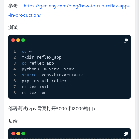
参考：
https://geniepy.com/blog/how-to-run-reflex-apps
-in-production/
测试：
cd
 ~
mkdir reflex_app
cd
 reflex_app
python3 -m venv .venv
source
 .venv/bin/activate
pip install reflex
reflex init
reflex run
部署测试(vps 需要打开3000 和8000端口)
后端：