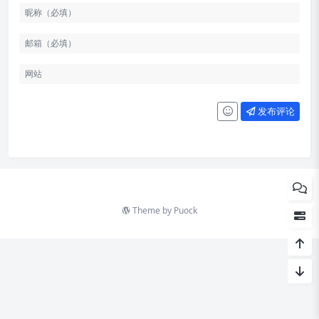
科技动态
文章
工具
发布评论
掘金动手实验室
资源
图片
文摘
Theme by
Puock
言论
往年回顾