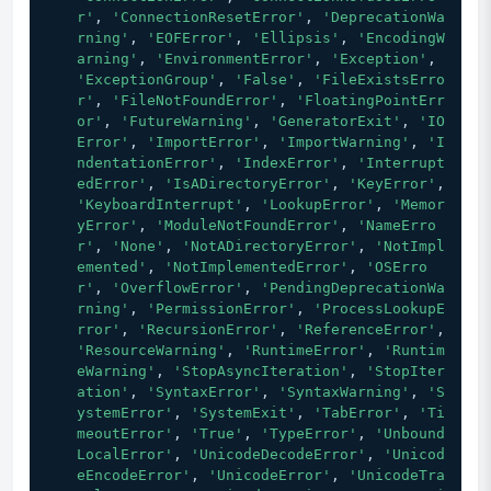
r'
, 
'ConnectionResetError'
, 
'DeprecationWa
rning'
, 
'EOFError'
, 
'Ellipsis'
, 
'EncodingW
arning'
, 
'EnvironmentError'
, 
'Exception'
, 
'ExceptionGroup'
, 
'False'
, 
'FileExistsErro
r'
, 
'FileNotFoundError'
, 
'FloatingPointErr
or'
, 
'FutureWarning'
, 
'GeneratorExit'
, 
'IO
Error'
, 
'ImportError'
, 
'ImportWarning'
, 
'I
ndentationError'
, 
'IndexError'
, 
'Interrupt
edError'
, 
'IsADirectoryError'
, 
'KeyError'
, 
'KeyboardInterrupt'
, 
'LookupError'
, 
'Memor
yError'
, 
'ModuleNotFoundError'
, 
'NameErro
r'
, 
'None'
, 
'NotADirectoryError'
, 
'NotImpl
emented'
, 
'NotImplementedError'
, 
'OSErro
r'
, 
'OverflowError'
, 
'PendingDeprecationWa
rning'
, 
'PermissionError'
, 
'ProcessLookupE
rror'
, 
'RecursionError'
, 
'ReferenceError'
, 
'ResourceWarning'
, 
'RuntimeError'
, 
'Runtim
eWarning'
, 
'StopAsyncIteration'
, 
'StopIter
ation'
, 
'SyntaxError'
, 
'SyntaxWarning'
, 
'S
ystemError'
, 
'SystemExit'
, 
'TabError'
, 
'Ti
meoutError'
, 
'True'
, 
'TypeError'
, 
'Unbound
LocalError'
, 
'UnicodeDecodeError'
, 
'Unicod
eEncodeError'
, 
'UnicodeError'
, 
'UnicodeTra