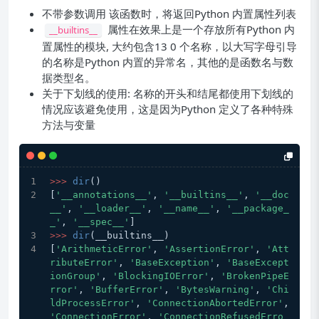
不带参数调用 该函数时，将返回Python 内置属性列表
属性在效果上是一个存放所有Python 内
__builtins__
置属性的模块, 大约包含13 0 个名称，以大写字母引导
的名称是Python 内置的异常名，其他的是函数名与数
据类型名。
关于下划线的使用: 名称的开头和结尾都使用下划线的
情况应该避免使用，这是因为Python 定义了各种特殊
方法与变量
>>> 
dir
()
[
'__annotations__'
, 
'__builtins__'
, 
'__doc
__'
, 
'__loader__'
, 
'__name__'
, 
'__package_
_'
, 
'__spec__'
]
>>> 
dir
(__builtins__)
[
'ArithmeticError'
, 
'AssertionError'
, 
'Att
ributeError'
, 
'BaseException'
, 
'BaseExcept
ionGroup'
, 
'BlockingIOError'
, 
'BrokenPipeE
rror'
, 
'BufferError'
, 
'BytesWarning'
, 
'Chi
ldProcessError'
, 
'ConnectionAbortedError'
, 
'ConnectionError'
, 
'ConnectionRefusedErro