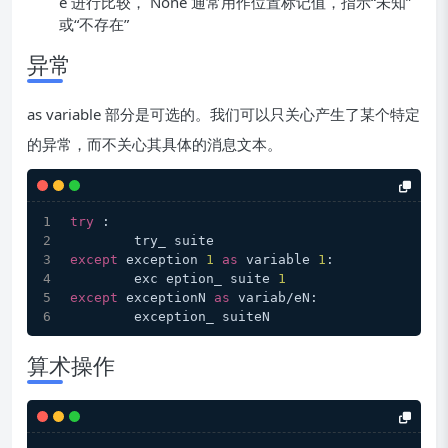
e 进行比较， None 通常用作位置标记值，指示“未知”
或“不存在”
异常
as variable 部分是可选的。我们可以只关心产生了某个特定
的异常，而不关心其具体的消息文本。
try
 :
	try_ suite
except
 exception 
1
as
 variable 
1
:
	exc eption_ suite 
1
except
 exceptionN 
as
 variab/eN:
	exception_ suiteN
算术操作