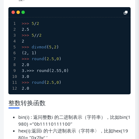
>>>
5
/
2
2.5
>>>
5
//
2
2
>>>
divmod
(
5
,
2
)
(2, 1)
>>>
round
(
2.5
,
0
)
2.0
3.>>> round(2.55,0)
3.0
>>>
round
(
2.5
,
0
)
2.0
整数转换函数
bin(i) : 返问整数i 的二进制表示（字符串），比如bin(1
980) =’’0b11110111100’’
hex(i):返回i 的十六进制表示（字符串〉，比如hex(19
80)= ’’0x7bc’ ’