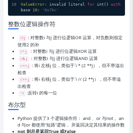
ValueError:
 invalid literal 
for
 int() 
with
base 
10
: 
'0x7bc'
整数位逻辑操作符
: 对整数i 与j 迸行位逻辑OR 运算，对负数则假定
i l j
使用2 的补
: 对整数i 与j 进行位逻辑XOR 运算
i ^ j
: 对整数i 与j 进行位逻辑AND 运算
i & j
: 将i 左移j 位，类似于`i * (2 **j），但不带溢出
i << j
检查
: 将i 右移j 位，类似于`i // (2 **j），但不带溢
i >> j
出检查
:反转i 的每一位
~i
布尔型
Python 提供了3 个逻辑操作符： and 、or 与not 。an
d 与or 都使用“短路”逻辑， 并返回决定其结果的操作数
not 则总是返回True 或False