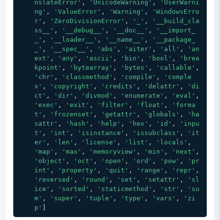
nslateError'
, 
'UnicodeWarning'
, 
'UserWarni
ng'
, 
'ValueError'
, 
'Warning'
, 
'WindowsErro
r'
, 
'ZeroDivisionError'
, 
'_'
, 
'__build_cla
ss__'
, 
'__debug__'
, 
'__doc__'
, 
'__import_
_'
, 
'__loader__'
, 
'__name__'
, 
'__package_
_'
, 
'__spec__'
, 
'abs'
, 
'aiter'
, 
'all'
, 
'an
ext'
, 
'any'
, 
'ascii'
, 
'bin'
, 
'bool'
, 
'brea
kpoint'
, 
'bytearray'
, 
'bytes'
, 
'callable'
, 
'chr'
, 
'classmethod'
, 
'compile'
, 
'comple
x'
, 
'copyright'
, 
'credits'
, 
'delattr'
, 
'di
ct'
, 
'dir'
, 
'divmod'
, 
'enumerate'
, 
'eval'
, 
'exec'
, 
'exit'
, 
'filter'
, 
'float'
, 
'forma
t'
, 
'frozenset'
, 
'getattr'
, 
'globals'
, 
'ha
sattr'
, 
'hash'
, 
'help'
, 
'hex'
, 
'id'
, 
'inpu
t'
, 
'int'
, 
'isinstance'
, 
'issubclass'
, 
'it
er'
, 
'len'
, 
'license'
, 
'list'
, 
'locals'
, 
'map'
, 
'max'
, 
'memoryview'
, 
'min'
, 
'next'
, 
'object'
, 
'oct'
, 
'open'
, 
'ord'
, 
'pow'
, 
'pr
int'
, 
'property'
, 
'quit'
, 
'range'
, 
'repr'
, 
'reversed'
, 
'round'
, 
'set'
, 
'setattr'
, 
'sl
ice'
, 
'sorted'
, 
'staticmethod'
, 
'str'
, 
'su
m'
, 
'super'
, 
'tuple'
, 
'type'
, 
'vars'
, 
'zi
p'
]