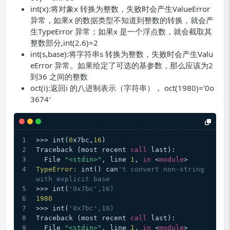
int(x):将对象x 转换为整数，失败时会产生ValueError
异常，如果x 的数据类型不知道到整数的转换，就会产
生TypeError 异常；如果x 是一个浮点数，就会截取其
整数部分,int(2.6)=2
int(s,base):将字符串s 转换为整数，失败时会产生Valu
eError 异常。如果给定了可选的基参数，那么应该为2
到36 之间的整数
oct(i):返回i 的八进制表示（字符串）， oct(1980)=’0o
3674′
>>> int(
0
x7bc,
16
)
Traceback (most recent 
call
 last):
  File 
"<stdin>"
, line 
1
, 
in
 <
module
>
TypeError:
 int() can
't convert non-string 
with explicit base
>>> int(
'0x7bc',16)
1980
>>> int(
'0x7bc',10)
Traceback (most recent 
call
 last):
  File 
"<stdin>"
, line 
1
, 
in
 <
module
>