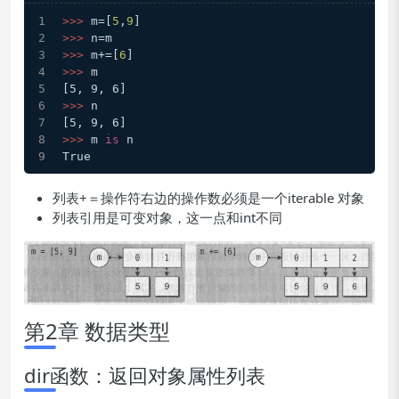
>>>
m=[
5
,
9
]
>>>
n=m
>>>
m+=[
6
]
>>>
m
[5, 9, 6]
>>>
n
[5, 9, 6]
>>>
m 
is
 n
True
列表+＝操作符右边的操作数必须是一个iterable 对象
列表引用是可变对象，这一点和int不同
第2章 数据类型
dir函数：返回对象属性列表