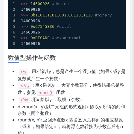
>>>
14600926
#decimal
14600926
>>>
0b110111101100101011011110
#binary
14600926
>>>
0o67545336
#octal
14600926
>>>
0xDECADE
#hexadecimal
14600926
数值型操作与函数
: 用x 除以y，总是产生一个浮点值（如果x 或y 是
x/y
复数就产生一个复数〉
: 用x 除以y ， 舍弃小数部分，使得结果总是整
x // y
数，参见
函数
round()
:用x 除以y ，取模（余数）
x%y
divmod(x , y),以二元组的形式返回x 除以y 所得的商和
余数（两个整数）
round(x, n): 返回浮点数x 四舍五入后得到的相应整数
（或者，如果给定n ，就将浮点数转换为小数点后有n
位〉