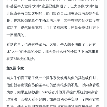
虾甚至牛人觉得"大牛"这层已经到顶了，但大多数"大牛"估
计应该是有自知之明的，他们知道自己现在还没有爬到半山
腰，也就勉强能算个半桶水的水平，其中有些爬到这层没有
累趴下，仍然能量充沛，并且又有志者，还是会继续往更上
一层楼爬的。
看到这里，也许有些菜鸟、大虾、牛人想不明白了，还有
比"大牛"们更高的楼层，那会是什么样的楼层？下面就来看
看第5层楼的奥妙。
第5层 专家
当大牛们真正动手做一个操作系统或者类似的其他
软件
时，
他们就会发现自己的基本功仍然有很多的不足。以
内存
管理
为例，如果直接抄袭Linux或者其他开源操作系统的内存管
理算法，会被人看不起的，如果自动动手实现一个内存管理
算法，他会发现现在有关内存管理方法的算法数量众多，自