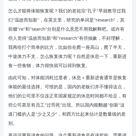
怎么才能将体能恢复呢？我们的老祖宗"孔子"早就教导过我
们"温故而知新"，在英文里，研究的单词是"research"，其
前缀"re"和"search"分别是什么意思不用我解释吧。或许有
些人觉得"温故而知新"和"research"有些抽象，不好理解，
我再给打个简单的比方，比如你在爬一座高山，爬了半天，
中途体力不支，怎么恢复体力呢？自然是休息一下，重新进
食一些食物，体力很快就可以得到恢复。
由此可知，对体能消耗过度者，休息＋重新进食通常是恢复
体能的最佳选择。可惜的是，国内的老板们并不懂得这点，
他们的公司里不仅连正常国家规定的休息时间都不给足，有
些公司甚至有员工"过劳死"出现。所以国内能翻越"创新"这
道门槛的人是"少之又少"，和西方比起来估计是数量级的差
别。
再说说重新进食的问题，这个重新进食是有讲究的，需要进