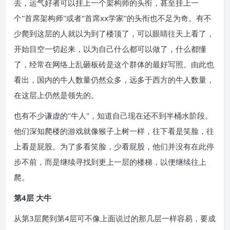
去，运气好者可以挂上一个架构师的头衔，甚至挂上一
个"首席架构师"或者"首席xx学家"的头衔也不足为奇。有不
少爬到这层的人就以为到了楼顶了，可以眼睛往天上看了，
开始目空一切起来，以为自己什么都可以做了，什么都懂
了，经常在网络上乱砸板砖是这个群体的最好写照。由此也
看出，国内的牛人数量仍然众多，远多于西方的牛人数量，
在这层上仍然是领先的。
也有不少谦虚的"牛人"，知道自己现在还不到半桶水阶段。
他们深知爬楼的游戏就像猴子上树一样，往下看是笑脸，往
上看是屁股。为了多看笑脸，少看屁股，他们并没有在此停
步不前，而是继续寻找到更上一层的楼梯，以便继续往上
爬。
第4层 大牛
从第3层爬到第4层可不像上面说过的那几层一样容易，要成