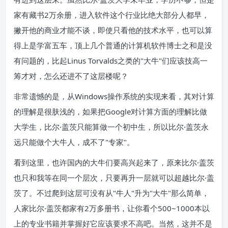
家有藏书2万余册，进入软件这个行业比绝大部分人都早，
撇开他的商业才能不谈，即使只看他的技术水平，也可以算
得上是学富五车，顶上几个普通的计算机软件博士之和是没
有问题的，比起Linus Torvalds之类的"大牛"们应该技高一
筹才对，怎么还进不了这层楼呢？
非常遗憾的是，从Windows操作系统的实现来看，其对计算
的理解是很肤浅的，如果把Google对计算方面的理解比做
大学生，比尔·盖茨只能算做一个初中生，所以比尔·盖茨永
远只能做个大牛人，成不了"专家"。
看到这里，也许国内的大牛们要高兴起来了，原来比尔·盖茨
也只和我等在同一个层次，只要再升一层就可以超越比尔·盖
茨了。不过爬到这层可没有从"牛人"升为"大牛"那么简单，
人家比尔·盖茨都家有2万多册书，让你看个500~1000本以
上的专业书籍并掌握好它应该要求不高吧。当然，这并不是