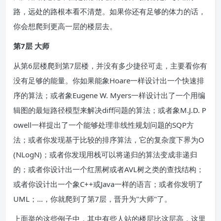
路，远处的路根本看不清楚。如果你还有足够的体力的话，
你会想爬到更高一层的楼层去。
第7层 大师
从第6层楼爬到第7层楼，并没有多少捷径可走，主要看你有
没有足够的能量。你如果能象Hoare一样设计出一个快速排
序的算法；或者象Eugene W. Myers一样设计出了一个用编
辑图的最短路径模型来解决diff问题的算法；或者象M.J.D. P
owell一样提出了一个能够处理非线性规划问题的SQP方
法；或者你发现基于比较的排序算法，它的复杂度下界为O
(NLogN)；或者你发现用栈可以将递归的算法变成非递归
的；或者你设计出一个红黑树或者AVL树之类的查找结构；
或者你设计出一个象C++或Java一样的语言；或者你发明了
UML；…，你就爬到了第7层，晋升为"大师"了。
上面举的这些例子中，其中有些人站的楼层比这层高，这里