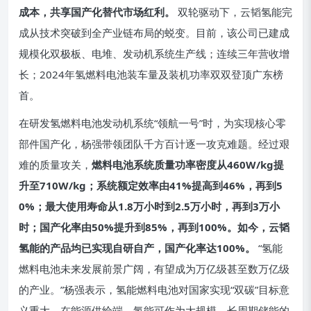
成本，共享国产化替代市场红利。
双轮驱动下，云韬氢能完
成从技术突破到全产业链布局的蜕变。目前，该公司已建成
规模化双极板、电堆、发动机系统生产线；连续三年营收增
长；2024年氢燃料电池装车量及装机功率双双登顶广东榜
首。
在研发氢燃料电池发动机系统“领航一号”时，为实现核心零
部件国产化，杨强带领团队千方百计逐一攻克难题。经过艰
难的质量攻关，
燃料电池系统质量功率密度从460W/kg提
升至710W/kg；系统额定效率由41%提高到46%，再到5
0%；最大使用寿命从1.8万小时到2.5万小时，再到3万小
时；国产化率由50%提升到85%，再到100%。如今，云韬
氢能的产品均已实现自研自产，国产化率达100%。
“氢能
燃料电池未来发展前景广阔，有望成为万亿级甚至数万亿级
的产业。”杨强表示，氢能燃料电池对国家实现“双碳”目标意
义重大，在能源供给端，氢能可作为大规模、长周期储能的