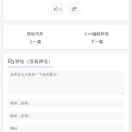
0
庆铃汽车
C++编程环境
上一篇
下一篇
评论（没有评论）
整合多方资源，通过‘车-站-景’联
动，推动加氢价格降本
提升系统耐久性
业发展核心逻辑
重卡车型经济性测算
2025年上半年进展