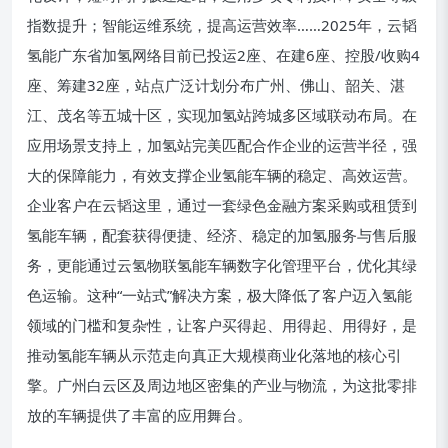
指数提升；智能运维系统，提高运营效率……2025年，云韬
氢能广东省加氢网络目前已投运2座、在建6座、控股/收购4
座、筹建32座，站点广泛计划分布广州、佛山、韶关、湛
江、茂名等五城十区，实现加氢站跨城多区域联动布局。在
应用场景支持上，加氢站完美匹配合作企业的运营半径，强
大的保障能力，有效支撑企业氢能车辆的稳定、高效运营。
企业客户在云韬这里，通过一套绿色金融方案采购或租赁到
氢能车辆，配套获得便捷、经济、稳定的加氢服务与售后服
务，更能通过云氢物联氢能车辆数字化管理平台，优化其绿
色运输。这种“一站式”解决方案，极大降低了客户迈入氢能
领域的门槛和复杂性，让客户买得起、用得起、用得好，是
推动氢能车辆从示范走向真正大规模商业化落地的核心引
擎。广州白云区及周边地区密集的产业与物流，为这批零排
放的车辆提供了丰富的应用舞台。