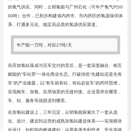
的氢气供应。同时，云韬氢能与广州石化（可年产氢气约50
00吨）合作，已初步构建省内跨市、市内跨区的氢源保供体
系，打通多元化、稳定高品质的氢源供应渠道。
年产能一万吨，对应27吨/天
良田加氢站落成与百车交付的背后，是一套深度融合、相互
赋能的“车站景”一体化商业生态。打破传统“先建站还是先有
车”的产业难题，以“有车就有站，有站必促车”的闭环思维，
实现购车、加氢、应用场景的无缝对接。企业需求在哪里，
车、站、服务等就跟进到哪里。
在加氢站建设上，三年沉淀，云韬氢能探索出了一套从选
址、设计、建设到运营的成熟加氢站建设体系——实现模块
化设计，短时间内极速建站；运用多项专利技术，安全等级