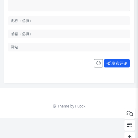
封面图
如何拍出爆款视频
科技动态
文章
工具
发布评论
资源
图片
文摘
言论
Theme by
Puock
往年回顾