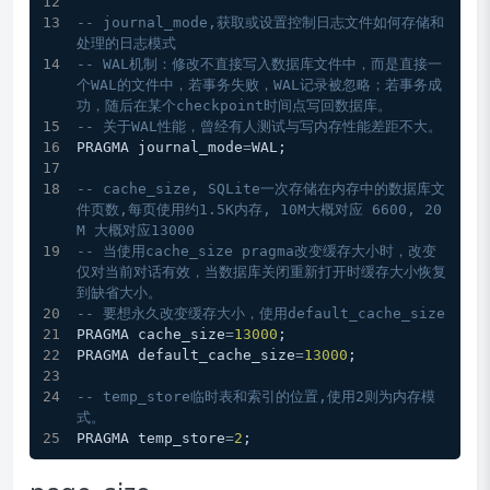
-- journal_mode,获取或设置控制日志文件如何存储和
处理的日志模式
-- WAL机制：修改不直接写入数据库文件中，而是直接一
个WAL的文件中，若事务失败，WAL记录被忽略；若事务成
功，随后在某个checkpoint时间点写回数据库。
-- 关于WAL性能，曾经有人测试与写内存性能差距不大。
PRAGMA journal_mode
=
WAL;
-- cache_size, SQLite一次存储在内存中的数据库文
件页数,每页使用约1.5K内存, 10M大概对应 6600, 20
M 大概对应13000
-- 当使用cache_size pragma改变缓存大小时，改变
仅对当前对话有效，当数据库关闭重新打开时缓存大小恢复
到缺省大小。
-- 要想永久改变缓存大小，使用default_cache_size 
PRAGMA cache_size
=
13000
;
PRAGMA default_cache_size
=
13000
;
-- temp_store临时表和索引的位置,使用2则为内存模
式。
PRAGMA temp_store
=
2
;