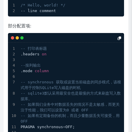
/* Hello, world! */
-- line comment
部分配置项:
-- 打印表标题
.headers 
on
--按列输出
.mode 
column
-- synchronous 获取或设置当前磁盘的同步模式，该模
式用于控制SQLite写入磁盘的时机
-- sqlite3默认采用最安全也是最慢的方式来刷盘写入数
据库。
-- 如果我们业务中对数据丢失的情况不是太敏感，而更关
注于性能，我们可以设置为0 或者 OFF
-- 如果有定期备份的机制，而且少量数据丢失可接受，用
OFF
PRAGMA synchronous
=
OFF;