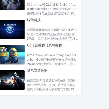
原文：http://202.61.88.191:8011/reg
ulation/detail/1573.html关于印发《云
南省推动绿电直连建设实施方案》的通
知云发改能源〔2025〕577号省直有关
鲲华科技
部门，各州（市）发展改革委（能源
局）、工业
新疆鲲华新能源科技有限公司：年产20
00套大功率燃料电池系统项目总投资1.
5亿元，采用行业领先的“大功率”“单堆
单系统”技术路线，聚焦大功率燃料电池
Go语言教程（菜鸟教程）
系统及氢储能发电系统两大核心领域，
针对交通应用和氢储能发电两大应用方
https://www.runoob.com/go/go-tutori
向。鲲华科技与国内头部重
al.htmlGo简介Go语言吉祥物是一只名
为Gopher的土拨鼠（接地气？）,官方
口号是Simple,Fast,Reliable，这三个词
掺氢管道数据
概括了它全部的设计取舍。原生支
截至2024年低管道名称管长(km)管径
(mm)设计压力（Mpa）最大输送能力
建成时间包头-临河掺氢输气管道24945
76.33.93亿立方米2024通辽中低压纯氢
与掺氢燃气管道4.7323.91.6部分投运
中石油固阳-白云鄂博输气管道12