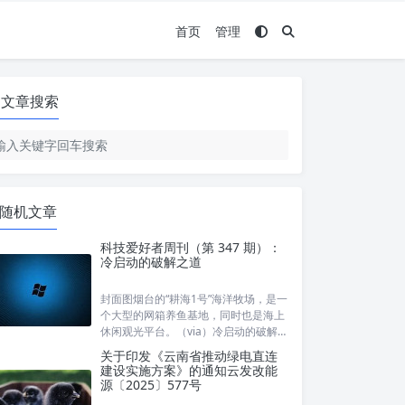
首页
管理
文章搜索
随机文章
科技爱好者周刊（第 347 期）：
冷启动的破解之道
封面图烟台的“耕海1号”海洋牧场，是一
个大型的网箱养鱼基地，同时也是海上
休闲观光平台。（via）冷启动的破解之
道新软件有一个超级难题，就是发布的
关于印发《云南省推动绿电直连
时候，没有用户。这叫做“冷启动”，比
建设实施方案》的通知云发改能
喻汽车在冬季发动，天寒地冻，很难点
源〔2025〕577号
火成功。我最近读了一本书，