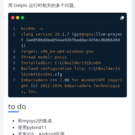
用 Delphi 运行时相关的多个问题。
bcc64x
-v
clang
version
20
.1
.7
 (git
@ngnu
:llvm-projec
t 
3
ae8586ddea054aa92bfbaddac4356cd6066269
1)
Target
: 
x86_64-w64-windows-gnu
Thread
model
: 
posix
InstalledDir
: 
C
:\
CBuilder13
\
bin64
Borland
configuration
file
: 
C
:\
CBuilder13
\
bin64
\
bcc64x
.cfg
Embarcadero
C
++ 
7
.80
for
Win64
/
COFF
Copyri
ght
 (c) 
2012-2026
Embarcadero
Technologie
s
, 
Inc
.
to do
和mysys2的集成
使用pybind11
开发iOS、Android应用